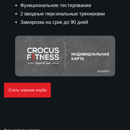
Неограниченное по времени посещение всех
зон клуба
Групповые программы по расписанию
Зона релаксации и обновления
Функциональное тестирование
2 вводные персональные тренировки
Заморозка на срок до 90 дней
Консьерж-тренер
Персональный шкаф в VIP-раздевалке
Индивидуальная прачечная спортивной
одежды
5 персональных тренировок
10 гостевых визитов
1 сеанс массажа