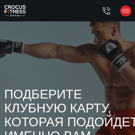
ПОДБЕРИТЕ
КЛУБНУЮ КАРТУ,
КОТОРАЯ ПОДОЙДЕТ
ИМЕННО ВАМ
Получите доступ ко всем возможностям и привилегиям
Crocus Fitness. Вы сможете посещать тренажерный зал,
бассейн и более 60 групповых программ: Antigravity, Pilates,
танцевальные классы, боевые искусства и пр. Также
клубное членство дает доступ к тематическим фитнес-
турам, насыщенной спортивной и светской жизни Crocus