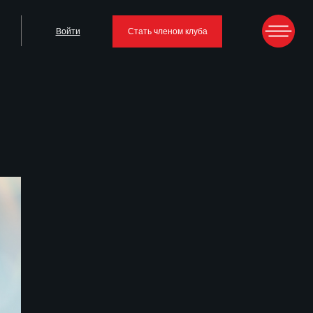
и
Стать членом клуба