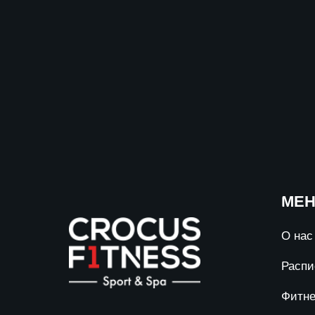
МЕ
О нас
Распи
Фитне