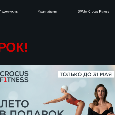
рты
Франчайзинг
SPA by Crocus Fitness
Войт
РОК!